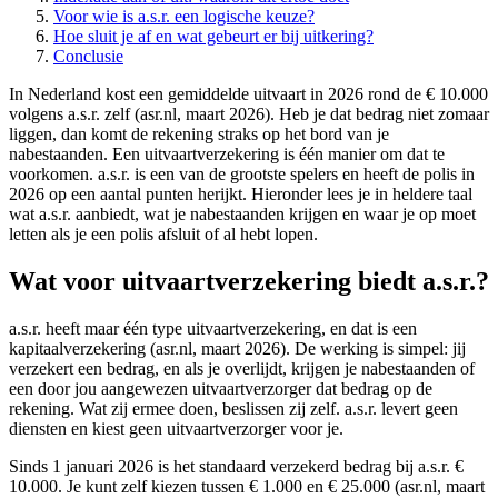
Voor wie is a.s.r. een logische keuze?
Hoe sluit je af en wat gebeurt er bij uitkering?
Conclusie
In Nederland kost een gemiddelde uitvaart in 2026 rond de € 10.000
volgens a.s.r. zelf (asr.nl, maart 2026). Heb je dat bedrag niet zomaar
liggen, dan komt de rekening straks op het bord van je
nabestaanden. Een uitvaartverzekering is één manier om dat te
voorkomen. a.s.r. is een van de grootste spelers en heeft de polis in
2026 op een aantal punten herijkt. Hieronder lees je in heldere taal
wat a.s.r. aanbiedt, wat je nabestaanden krijgen en waar je op moet
letten als je een polis afsluit of al hebt lopen.
Wat voor uitvaartverzekering biedt a.s.r.?
a.s.r. heeft maar één type uitvaartverzekering, en dat is een
kapitaalverzekering (asr.nl, maart 2026). De werking is simpel: jij
verzekert een bedrag, en als je overlijdt, krijgen je nabestaanden of
een door jou aangewezen uitvaartverzorger dat bedrag op de
rekening. Wat zij ermee doen, beslissen zij zelf. a.s.r. levert geen
diensten en kiest geen uitvaartverzorger voor je.
Sinds 1 januari 2026 is het standaard verzekerd bedrag bij a.s.r. €
10.000. Je kunt zelf kiezen tussen € 1.000 en € 25.000 (asr.nl, maart