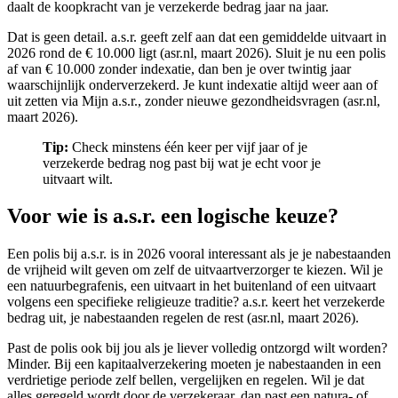
daalt de koopkracht van je verzekerde bedrag jaar na jaar.
Dat is geen detail. a.s.r. geeft zelf aan dat een gemiddelde uitvaart in
2026 rond de € 10.000 ligt (asr.nl, maart 2026). Sluit je nu een polis
af van € 10.000 zonder indexatie, dan ben je over twintig jaar
waarschijnlijk onderverzekerd. Je kunt indexatie altijd weer aan of
uit zetten via Mijn a.s.r., zonder nieuwe gezondheidsvragen (asr.nl,
maart 2026).
Tip:
Check minstens één keer per vijf jaar of je
verzekerde bedrag nog past bij wat je echt voor je
uitvaart wilt.
Voor wie is a.s.r. een logische keuze?
Een polis bij a.s.r. is in 2026 vooral interessant als je je nabestaanden
de vrijheid wilt geven om zelf de uitvaartverzorger te kiezen. Wil je
een natuurbegrafenis, een uitvaart in het buitenland of een uitvaart
volgens een specifieke religieuze traditie? a.s.r. keert het verzekerde
bedrag uit, je nabestaanden regelen de rest (asr.nl, maart 2026).
Past de polis ook bij jou als je liever volledig ontzorgd wilt worden?
Minder. Bij een kapitaalverzekering moeten je nabestaanden in een
verdrietige periode zelf bellen, vergelijken en regelen. Wil je dat
alles geregeld wordt door de verzekeraar, dan past een natura- of