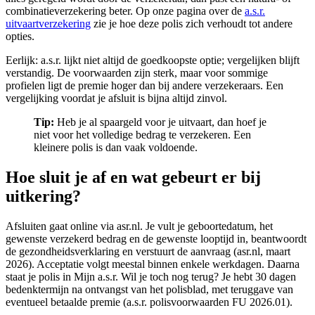
combinatieverzekering beter. Op onze pagina over de
a.s.r.
uitvaartverzekering
zie je hoe deze polis zich verhoudt tot andere
opties.
Eerlijk: a.s.r. lijkt niet altijd de goedkoopste optie; vergelijken blijft
verstandig. De voorwaarden zijn sterk, maar voor sommige
profielen ligt de premie hoger dan bij andere verzekeraars. Een
vergelijking voordat je afsluit is bijna altijd zinvol.
Tip:
Heb je al spaargeld voor je uitvaart, dan hoef je
niet voor het volledige bedrag te verzekeren. Een
kleinere polis is dan vaak voldoende.
Hoe sluit je af en wat gebeurt er bij
uitkering?
Afsluiten gaat online via asr.nl. Je vult je geboortedatum, het
gewenste verzekerd bedrag en de gewenste looptijd in, beantwoordt
de gezondheidsverklaring en verstuurt de aanvraag (asr.nl, maart
2026). Acceptatie volgt meestal binnen enkele werkdagen. Daarna
staat je polis in Mijn a.s.r. Wil je toch nog terug? Je hebt 30 dagen
bedenktermijn na ontvangst van het polisblad, met teruggave van
eventueel betaalde premie (a.s.r. polisvoorwaarden FU 2026.01).