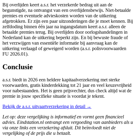
Bij overlijden keert a.s.r. het verzekerde bedrag uit aan de
begunstigde, na ontvangst van een overlijdensbewijs. Niet-betaalde
premies en eventuele advieskosten worden van de uitkering
afgetrokken. Er zijn een paar uitzonderingen die je moet kennen. Bij
zelfdoding binnen één jaar na ingangsdatum keert a.s.r. alleen de
betaalde premies terug. Bij overlijden door oorlogshandelingen in
Nederland kan de uitkering beperkt zijn. En bij bewuste fraude of
het verzwijgen van essentiële informatie bij aanvraag kan de
uitkering verlaagd of geweigerd worden (a.s.r. polisvoorwaarden
FU 2026.01).
Conclusie
a.s.r. biedt in 2026 een heldere kapitaalverzekering met sterke
voorwaarden, gratis kinderdekking tot 21 jaar en veel keuzevrijheid
voor nabestaanden. Het is geen prijsvechter, dus check altijd wat de
premie in jouw specifieke situatie is voordat je tekent.
Bekijk de a.s.r. uitvaartverzekering in detail →
Let op: deze vergelijking is informatief en vormt geen financieel
advies. Eindstation.nl ontvangt een vergoeding van aanbieders als u
via onze links een verzekering afsluit. Dit beïnvloedt niet de
vergelijking of de prijs die u betaalt.