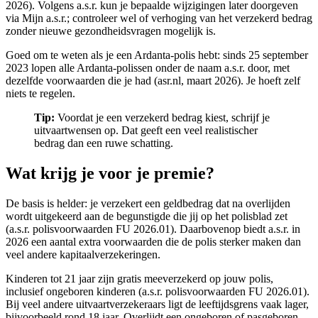
2026). Volgens a.s.r. kun je bepaalde wijzigingen later doorgeven
via Mijn a.s.r.; controleer wel of verhoging van het verzekerd bedrag
zonder nieuwe gezondheidsvragen mogelijk is.
Goed om te weten als je een Ardanta-polis hebt: sinds 25 september
2023 lopen alle Ardanta-polissen onder de naam a.s.r. door, met
dezelfde voorwaarden die je had (asr.nl, maart 2026). Je hoeft zelf
niets te regelen.
Tip:
Voordat je een verzekerd bedrag kiest, schrijf je
uitvaartwensen op. Dat geeft een veel realistischer
bedrag dan een ruwe schatting.
Wat krijg je voor je premie?
De basis is helder: je verzekert een geldbedrag dat na overlijden
wordt uitgekeerd aan de begunstigde die jij op het polisblad zet
(a.s.r. polisvoorwaarden FU 2026.01). Daarbovenop biedt a.s.r. in
2026 een aantal extra voorwaarden die de polis sterker maken dan
veel andere kapitaalverzekeringen.
Kinderen tot 21 jaar zijn gratis meeverzekerd op jouw polis,
inclusief ongeboren kinderen (a.s.r. polisvoorwaarden FU 2026.01).
Bij veel andere uitvaartverzekeraars ligt de leeftijdsgrens vaak lager,
bijvoorbeeld rond 18 jaar. Overlijdt een ongeboren of pasgeboren