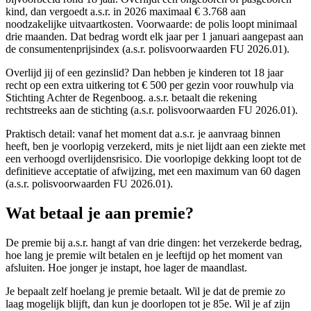
kind, dan vergoedt a.s.r. in 2026 maximaal € 3.768 aan
noodzakelijke uitvaartkosten. Voorwaarde: de polis loopt minimaal
drie maanden. Dat bedrag wordt elk jaar per 1 januari aangepast aan
de consumentenprijsindex (a.s.r. polisvoorwaarden FU 2026.01).
Overlijd jij of een gezinslid? Dan hebben je kinderen tot 18 jaar
recht op een extra uitkering tot € 500 per gezin voor rouwhulp via
Stichting Achter de Regenboog. a.s.r. betaalt die rekening
rechtstreeks aan de stichting (a.s.r. polisvoorwaarden FU 2026.01).
Praktisch detail: vanaf het moment dat a.s.r. je aanvraag binnen
heeft, ben je voorlopig verzekerd, mits je niet lijdt aan een ziekte met
een verhoogd overlijdensrisico. Die voorlopige dekking loopt tot de
definitieve acceptatie of afwijzing, met een maximum van 60 dagen
(a.s.r. polisvoorwaarden FU 2026.01).
Wat betaal je aan premie?
De premie bij a.s.r. hangt af van drie dingen: het verzekerde bedrag,
hoe lang je premie wilt betalen en je leeftijd op het moment van
afsluiten. Hoe jonger je instapt, hoe lager de maandlast.
Je bepaalt zelf hoelang je premie betaalt. Wil je dat de premie zo
laag mogelijk blijft, dan kun je doorlopen tot je 85e. Wil je af zijn