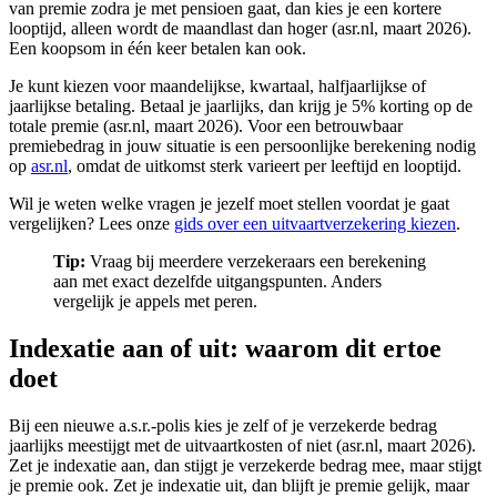
van premie zodra je met pensioen gaat, dan kies je een kortere
looptijd, alleen wordt de maandlast dan hoger (asr.nl, maart 2026).
Een koopsom in één keer betalen kan ook.
Je kunt kiezen voor maandelijkse, kwartaal, halfjaarlijkse of
jaarlijkse betaling. Betaal je jaarlijks, dan krijg je 5% korting op de
totale premie (asr.nl, maart 2026). Voor een betrouwbaar
premiebedrag in jouw situatie is een persoonlijke berekening nodig
op
asr.nl
, omdat de uitkomst sterk varieert per leeftijd en looptijd.
Wil je weten welke vragen je jezelf moet stellen voordat je gaat
vergelijken? Lees onze
gids over een uitvaartverzekering kiezen
.
Tip:
Vraag bij meerdere verzekeraars een berekening
aan met exact dezelfde uitgangspunten. Anders
vergelijk je appels met peren.
Indexatie aan of uit: waarom dit ertoe
doet
Bij een nieuwe a.s.r.-polis kies je zelf of je verzekerde bedrag
jaarlijks meestijgt met de uitvaartkosten of niet (asr.nl, maart 2026).
Zet je indexatie aan, dan stijgt je verzekerde bedrag mee, maar stijgt
je premie ook. Zet je indexatie uit, dan blijft je premie gelijk, maar