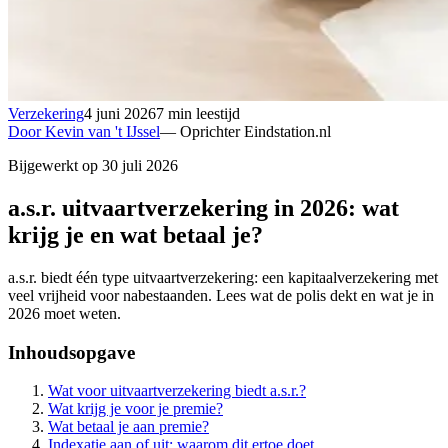
Verzekering
4 juni 2026
7 min leestijd
Door Kevin van 't IJssel
—
Oprichter Eindstation.nl
Bijgewerkt op 30 juli 2026
a.s.r. uitvaartverzekering in 2026: wat
krijg je en wat betaal je?
a.s.r. biedt één type uitvaartverzekering: een kapitaalverzekering met
veel vrijheid voor nabestaanden. Lees wat de polis dekt en wat je in
2026 moet weten.
Inhoudsopgave
Wat voor uitvaartverzekering biedt a.s.r.?
Wat krijg je voor je premie?
Wat betaal je aan premie?
Indexatie aan of uit: waarom dit ertoe doet