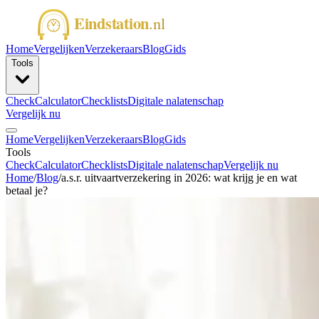
Home
Vergelijken
Verzekeraars
Blog
Gids
Tools
Check
Calculator
Checklists
Digitale nalatenschap
Vergelijk nu
Home
Vergelijken
Verzekeraars
Blog
Gids
Tools
Check
Calculator
Checklists
Digitale nalatenschap
Vergelijk nu
Home
/
Blog
/
a.s.r. uitvaartverzekering in 2026: wat krijg je en wat
betaal je?