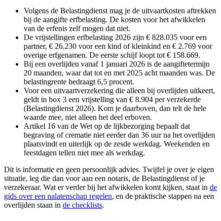
Volgens de Belastingdienst mag je de uitvaartkosten aftrekken
bij de aangifte erfbelasting. De kosten voor het afwikkelen
van de erfenis zelf mogen dat niet.
De vrijstellingen erfbelasting 2026 zijn € 828.035 voor een
partner, € 26.230 voor een kind of kleinkind en € 2.769 voor
overige erfgenamen. De eerste schijf loopt tot € 158.669.
Bij een overlijden vanaf 1 januari 2026 is de aangiftetermijn
20 maanden, waar dat tot en met 2025 acht maanden was. De
belastingrente bedraagt 6,5 procent.
Voor een uitvaartverzekering die alleen bij overlijden uitkeert,
geldt in box 3 een vrijstelling van € 8.904 per verzekerde
(Belastingdienst 2026). Kom je daarboven, dan telt de hele
waarde mee, niet alleen het deel erboven.
Artikel 16 van de Wet op de lijkbezorging bepaalt dat
begraving of crematie niet eerder dan 36 uur na het overlijden
plaatsvindt en uiterlijk op de zesde werkdag. Weekenden en
feestdagen tellen niet mee als werkdag.
Dit is informatie en geen persoonlijk advies. Twijfel je over je eigen
situatie, leg die dan voor aan een notaris, de Belastingdienst of je
verzekeraar. Wat er verder bij het afwikkelen komt kijken, staat in
de
gids over een nalatenschap regelen
, en de praktische stappen na een
overlijden staan in
de checklists
.