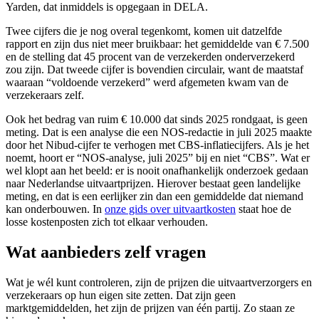
Yarden, dat inmiddels is opgegaan in DELA.
Twee cijfers die je nog overal tegenkomt, komen uit datzelfde
rapport en zijn dus niet meer bruikbaar: het gemiddelde van € 7.500
en de stelling dat 45 procent van de verzekerden onderverzekerd
zou zijn. Dat tweede cijfer is bovendien circulair, want de maatstaf
waaraan “voldoende verzekerd” werd afgemeten kwam van de
verzekeraars zelf.
Ook het bedrag van ruim € 10.000 dat sinds 2025 rondgaat, is geen
meting. Dat is een analyse die een NOS-redactie in juli 2025 maakte
door het Nibud-cijfer te verhogen met CBS-inflatiecijfers. Als je het
noemt, hoort er “NOS-analyse, juli 2025” bij en niet “CBS”. Wat er
wel klopt aan het beeld: er is nooit onafhankelijk onderzoek gedaan
naar Nederlandse uitvaartprijzen. Hierover bestaat geen landelijke
meting, en dat is een eerlijker zin dan een gemiddelde dat niemand
kan onderbouwen. In
onze gids over uitvaartkosten
staat hoe de
losse kostenposten zich tot elkaar verhouden.
Wat aanbieders zelf vragen
Wat je wél kunt controleren, zijn de prijzen die uitvaartverzorgers en
verzekeraars op hun eigen site zetten. Dat zijn geen
marktgemiddelden, het zijn de prijzen van één partij. Zo staan ze