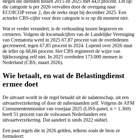
stegen die diensten tussen 2015 en 2025 met 44,0 procent. Let op:
die categorie is per 2026 vervallen door de overgang naar
ECOICOP versie 2, dus de reeks stopt bij december 2025. Een
actueler CBS-cijfer voor deze categorie is er op dit moment niet.
Wat er verder verandert, is de verhouding tussen begraven en
cremeren. Volgens de kwartaalcijfers van de Landelijke Vereniging
van Crematoria werd in 2025 67,87 procent van de overledenen
gecremeerd, tegen 67,85 procent in 2024. Lopend over 2026 staat
de teller op 68,66 procent. Het CBS registreert de wijze van
lijkbezorging zelf niet. In 2025 overleden 173.000 mensen in
Nederland (CBS, maart 2026).
Wie betaalt, en wat de Belastingdienst
ermee doet
De uitvaart wordt in de regel betaald uit de nalatenschap, uit een
uitvaartverzekering of door de nabestaanden zelf. Volgens de AFM
Consumentenmonitor van voorjaar 2025 (LISS-panel, n = 1.360)
heeft 51 procent van de volwassen Nederlanders een
uitvaartverzekering. Dat aandeel is sinds 2022 stabiel.
Een paar regels die in 2026 gelden, telkens zoals de bron ze
formuleert: