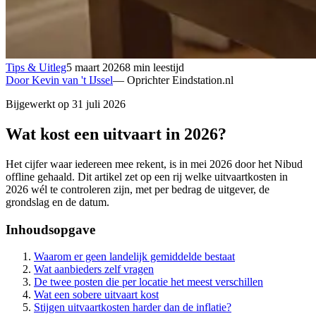
Tips & Uitleg
5 maart 2026
8 min leestijd
Door Kevin van 't IJssel
—
Oprichter Eindstation.nl
Bijgewerkt op 31 juli 2026
Wat kost een uitvaart in 2026?
Het cijfer waar iedereen mee rekent, is in mei 2026 door het Nibud
offline gehaald. Dit artikel zet op een rij welke uitvaartkosten in
2026 wél te controleren zijn, met per bedrag de uitgever, de
grondslag en de datum.
Inhoudsopgave
Waarom er geen landelijk gemiddelde bestaat
Wat aanbieders zelf vragen
De twee posten die per locatie het meest verschillen
Wat een sobere uitvaart kost
Stijgen uitvaartkosten harder dan de inflatie?