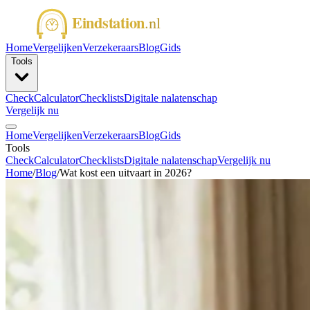
Home
Vergelijken
Verzekeraars
Blog
Gids
Tools
Check
Calculator
Checklists
Digitale nalatenschap
Vergelijk nu
Home
Vergelijken
Verzekeraars
Blog
Gids
Tools
Check
Calculator
Checklists
Digitale nalatenschap
Vergelijk nu
Home
/
Blog
/
Wat kost een uitvaart in 2026?