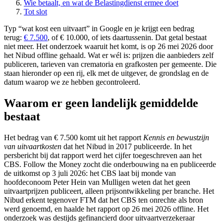
Wie betaalt, en wat de Belastingdienst ermee doet
Tot slot
Typ “wat kost een uitvaart” in Google en je krijgt een bedrag
terug:
€ 7.500
, of € 10.000, of iets daartussenin. Dat getal bestaat
niet meer. Het onderzoek waaruit het komt, is op 26 mei 2026 door
het Nibud offline gehaald. Wat er wél is: prijzen die aanbieders zelf
publiceren, tarieven van crematoria en grafkosten per gemeente. Die
staan hieronder op een rij, elk met de uitgever, de grondslag en de
datum waarop we ze hebben gecontroleerd.
Waarom er geen landelijk gemiddelde
bestaat
Het bedrag van € 7.500 komt uit het rapport
Kennis en bewustzijn
van uitvaartkosten
dat het Nibud in 2017 publiceerde. In het
persbericht bij dat rapport werd het cijfer toegeschreven aan het
CBS. Follow the Money zocht die onderbouwing na en publiceerde
de uitkomst op 3 juli 2026: het CBS laat bij monde van
hoofdeconoom Peter Hein van Mulligen weten dat het geen
uitvaartprijzen publiceert, alleen prijsontwikkeling per branche. Het
Nibud erkent tegenover FTM dat het CBS ten onrechte als bron
werd genoemd, en haalde het rapport op 26 mei 2026 offline. Het
onderzoek was destijds gefinancierd door uitvaartverzekeraar