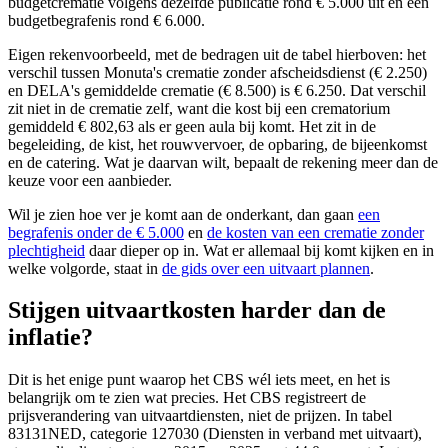
budgetcrematie volgens dezelfde publicatie rond € 5.000 uit en een
budgetbegrafenis rond € 6.000.
Eigen rekenvoorbeeld, met de bedragen uit de tabel hierboven: het
verschil tussen Monuta's crematie zonder afscheidsdienst (€ 2.250)
en DELA's gemiddelde crematie (€ 8.500) is € 6.250. Dat verschil
zit niet in de crematie zelf, want die kost bij een crematorium
gemiddeld € 802,63 als er geen aula bij komt. Het zit in de
begeleiding, de kist, het rouwvervoer, de opbaring, de bijeenkomst
en de catering. Wat je daarvan wilt, bepaalt de rekening meer dan de
keuze voor een aanbieder.
Wil je zien hoe ver je komt aan de onderkant, dan gaan
een
begrafenis onder de € 5.000
en
de kosten van een crematie zonder
plechtigheid
daar dieper op in. Wat er allemaal bij komt kijken en in
welke volgorde, staat in
de gids over een uitvaart plannen
.
Stijgen uitvaartkosten harder dan de
inflatie?
Dit is het enige punt waarop het CBS wél iets meet, en het is
belangrijk om te zien wat precies. Het CBS registreert de
prijsverandering van uitvaartdiensten, niet de prijzen. In tabel
83131NED, categorie 127030 (Diensten in verband met uitvaart),