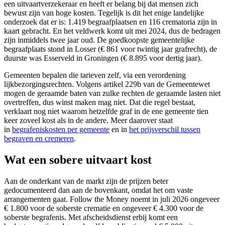
een uitvaartverzekeraar en heeft er belang bij dat mensen zich
bewust zijn van hoge kosten. Tegelijk is dit het enige landelijke
onderzoek dat er is: 1.419 begraafplaatsen en 116 crematoria zijn in
kaart gebracht. En het veldwerk komt uit mei 2024, dus de bedragen
zijn inmiddels twee jaar oud. De goedkoopste gemeentelijke
begraafplaats stond in Losser (€ 861 voor twintig jaar grafrecht), de
duurste was Esserveld in Groningen (€ 8.895 voor dertig jaar).
Gemeenten bepalen die tarieven zelf, via een verordening
lijkbezorgingsrechten. Volgens artikel 229b van de Gemeentewet
mogen de geraamde baten van zulke rechten de geraamde lasten niet
overtreffen, dus winst maken mag niet. Dat die regel bestaat,
verklaart nog niet waarom hetzelfde graf in de ene gemeente tien
keer zoveel kost als in de andere. Meer daarover staat
in
begrafeniskosten per gemeente
en in
het prijsverschil tussen
begraven en cremeren
.
Wat een sobere uitvaart kost
Aan de onderkant van de markt zijn de prijzen beter
gedocumenteerd dan aan de bovenkant, omdat het om vaste
arrangementen gaat. Follow the Money noemt in juli 2026 ongeveer
€ 1.800 voor de soberste crematie en ongeveer € 4.300 voor de
soberste begrafenis. Met afscheidsdienst erbij komt een