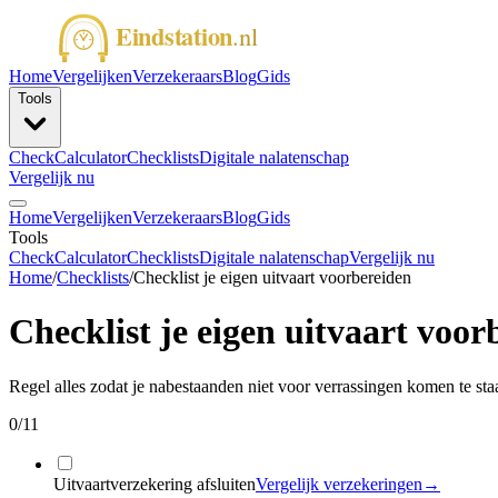
Home
Vergelijken
Verzekeraars
Blog
Gids
Tools
Check
Calculator
Checklists
Digitale nalatenschap
Vergelijk nu
Home
Vergelijken
Verzekeraars
Blog
Gids
Tools
Check
Calculator
Checklists
Digitale nalatenschap
Vergelijk nu
Home
/
Checklists
/
Checklist je eigen uitvaart voorbereiden
Checklist je eigen uitvaart voor
Regel alles zodat je nabestaanden niet voor verrassingen komen te sta
0
/
11
Uitvaartverzekering afsluiten
Vergelijk verzekeringen
→